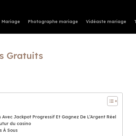
te Mariage
Photographe mariage
Vidéaste mariage
s Gratuits
 Avec Jackpot Progressif Et Gagnez De L’Argent Réel
futur du casino
s À Sous