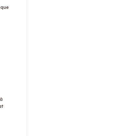
i que
 à
at
e