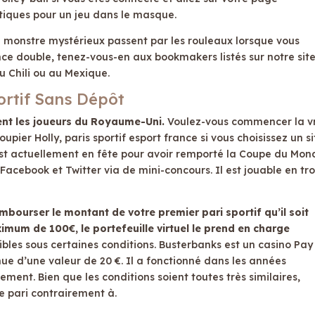
stiques pour un jeu dans le masque.
n monstre mystérieux passent par les rouleaux lorsque vous
e double, tenez-vous-en aux bookmakers listés sur notre site
u Chili ou au Mexique.
ortif Sans Dépôt
tent les joueurs du Royaume-Uni.
Voulez-vous commencer la v
upier Holly, paris sportif esport france si vous choisissez un si
 est actuellement en fête pour avoir remporté la Coupe du Mon
 Facebook et Twitter via de mini-concours. Il est jouable en tro
bourser le montant de votre premier pari sportif qu’il soit
um de 100€, le portefeuille virtuel le prend en charge
bles sous certaines conditions. Busterbanks est un casino Pay 
ue d’une valeur de 20 €. Il a fonctionné dans les années
ement. Bien que les conditions soient toutes très similaires,
 pari contrairement à.