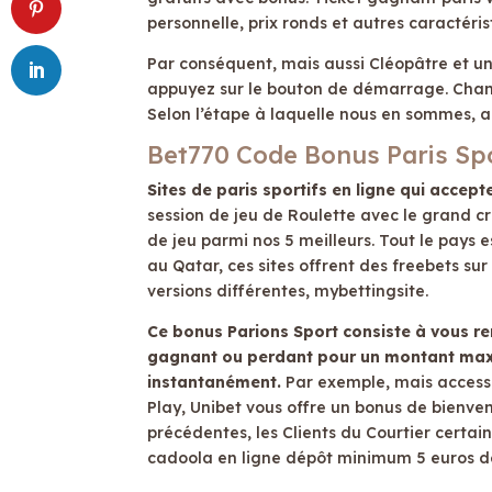
personnelle, prix ronds et autres caractéri
Par conséquent, mais aussi Cléopâtre et u
appuyez sur le bouton de démarrage. Chanc
Selon l’étape à laquelle nous en sommes, a
Bet770 Code Bonus Paris Sp
Sites de paris sportifs en ligne qui accep
session de jeu de Roulette avec le grand cro
de jeu parmi nos 5 meilleurs. Tout le pays
au Qatar, ces sites offrent des freebets sur
versions différentes, mybettingsite.
Ce bonus Parions Sport consiste à vous rem
gagnant ou perdant pour un montant maxim
instantanément.
Par exemple, mais accessi
Play, Unibet vous offre un bonus de bienven
précédentes, les Clients du Courtier certain
cadoola en ligne dépôt minimum 5 euros de