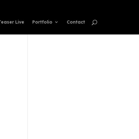
Teaser Live
Portfolio
Contact