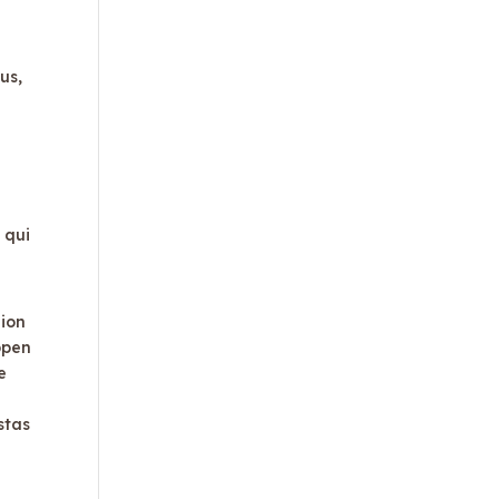
us,
 qui
lion
ppen
e
stas