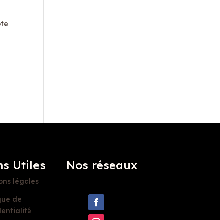
pte
ns Utiles
Nos réseaux
ons légales
ique de
entialité