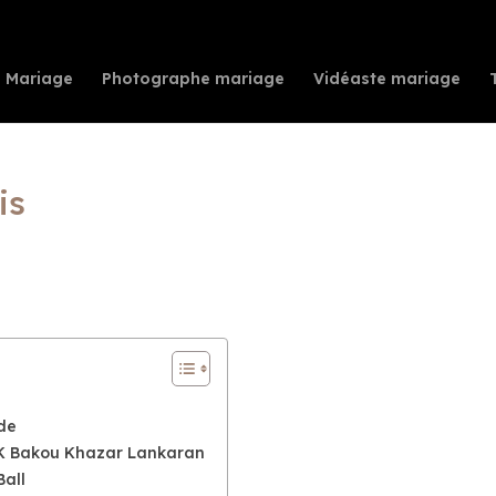
te Mariage
Photographe mariage
Vidéaste mariage
is
de
 FK Bakou Khazar Lankaran
Ball