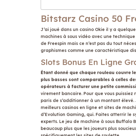
Bitstarz Casino 50 Fr
J’ai joué dans un casino Okie il y a quelqu
machines à sous vidéo avec une technique é
de Freespin mais ce n’est pas du tout néce
graphismes comme une caractéristique dist
Slots Bonus En Ligne Gr
Étant donné que chaque rouleau couvre le
plus basses sont comparables à celles des
opérateurs à facturer une petite commiss
virement bancaire. Pour que vous puissiez me
paris de s’additionner à un montant élevé.
meilleurs casinos en ligne et sites de mach
d’Evolution Gaming, qui. Faites atterrir le 
experts. Le jeu de machine à sous Buffalo B
beaucoup plus que les joueurs plus soucieu
spécifiquement les sites de roulette.