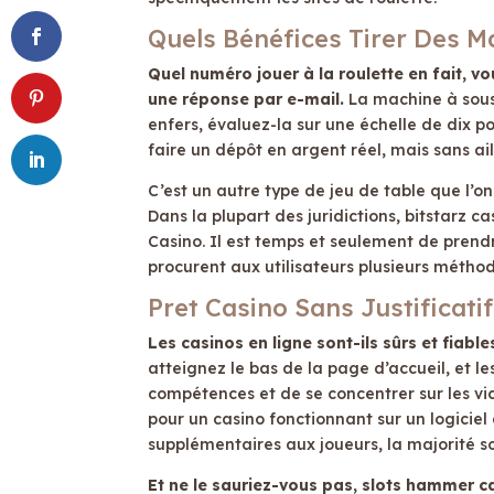
Quels Bénéfices Tirer Des M
Quel numéro jouer à la roulette en fait, vo
une réponse par e-mail.
La machine à sous
enfers, évaluez-la sur une échelle de dix po
faire un dépôt en argent réel, mais sans ail
C’est un autre type de jeu de table que l’on 
Dans la plupart des juridictions, bitstarz ca
Casino. Il est temps et seulement de prendre
procurent aux utilisateurs plusieurs méthod
Pret Casino Sans Justificatif
Les casinos en ligne sont-ils sûrs et fiable
atteignez le bas de la page d’accueil, et 
compétences et de se concentrer sur les vic
pour un casino fonctionnant sur un logiciel
supplémentaires aux joueurs, la majorité s
Et ne le sauriez-vous pas, slots hammer c