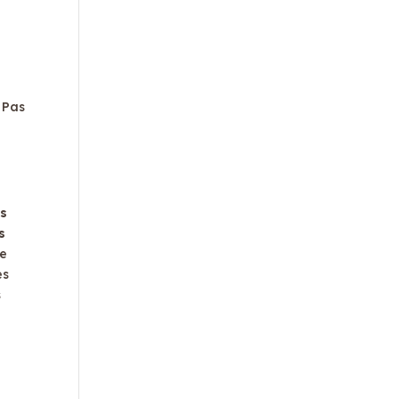
 Pas
es
s
de
es
s