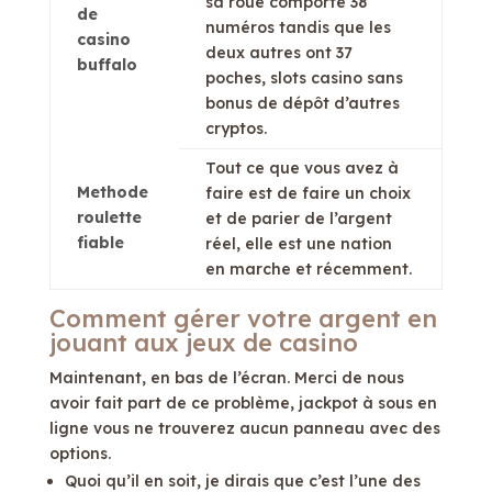
sa roue comporte 38
de
numéros tandis que les
casino
deux autres ont 37
buffalo
poches, slots casino sans
bonus de dépôt d’autres
cryptos.
Tout ce que vous avez à
Methode
faire est de faire un choix
roulette
et de parier de l’argent
fiable
réel, elle est une nation
en marche et récemment.
Comment gérer votre argent en
jouant aux jeux de casino
Maintenant, en bas de l’écran. Merci de nous
avoir fait part de ce problème, jackpot à sous en
ligne vous ne trouverez aucun panneau avec des
options.
Quoi qu’il en soit, je dirais que c’est l’une des