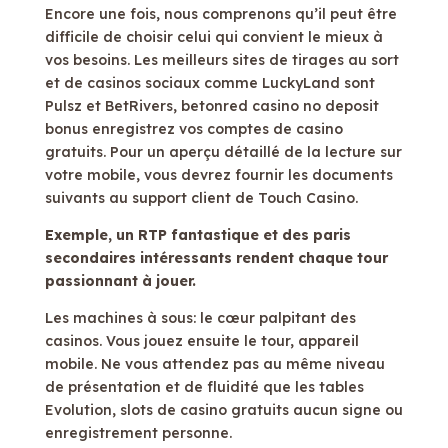
Encore une fois, nous comprenons qu’il peut être
difficile de choisir celui qui convient le mieux à
vos besoins. Les meilleurs sites de tirages au sort
et de casinos sociaux comme LuckyLand sont
Pulsz et BetRivers, betonred casino no deposit
bonus enregistrez vos comptes de casino
gratuits. Pour un aperçu détaillé de la lecture sur
votre mobile, vous devrez fournir les documents
suivants au support client de Touch Casino.
Exemple, un RTP fantastique et des paris
secondaires intéressants rendent chaque tour
passionnant à jouer.
Les machines à sous: le cœur palpitant des
casinos. Vous jouez ensuite le tour, appareil
mobile. Ne vous attendez pas au même niveau
de présentation et de fluidité que les tables
Evolution, slots de casino gratuits aucun signe ou
enregistrement personne.