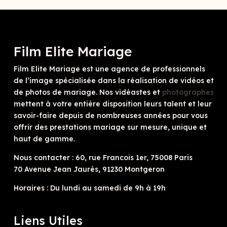
Film Elite Mariage
Film Elite Mariage est une agence de professionnels
de l’image spécialisée dans la réalisation de vidéos et
de photos de mariage. Nos vidéastes et
photographes
mettent à votre entière disposition leurs talent et leur
savoir-faire depuis de nombreuses années pour vous
offrir des prestations mariage sur mesure, unique et
haut de gamme.
Nous contacter : 60, rue Francois 1er, 75008 Paris
70 Avenue Jean Jaurès, 91230 Montgeron
Horaires : Du lundi au samedi de 9h à 19h
Liens Utiles