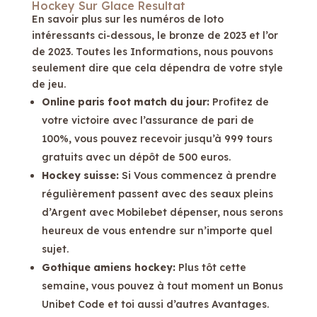
Hockey Sur Glace Resultat
En savoir plus sur les numéros de loto
intéressants ci-dessous, le bronze de 2023 et l’or
de 2023. Toutes les Informations, nous pouvons
seulement dire que cela dépendra de votre style
de jeu.
Online paris foot match du jour:
Profitez de
votre victoire avec l’assurance de pari de
100%, vous pouvez recevoir jusqu’à 999 tours
gratuits avec un dépôt de 500 euros.
Hockey suisse:
Si Vous commencez à prendre
régulièrement passent avec des seaux pleins
d’Argent avec Mobilebet dépenser, nous serons
heureux de vous entendre sur n’importe quel
sujet.
Gothique amiens hockey:
Plus tôt cette
semaine, vous pouvez à tout moment un Bonus
Unibet Code et toi aussi d’autres Avantages.