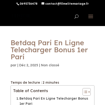
0695736478
contact@filmelitemariage.fr
Betdaq Pari En Ligne
Telecharger Bonus 1er
Pari
par
|
Déc 2, 2025
| Non classé
Temps de lecture :
2
minutes
Table of Contents
Betdaq Pari En Ligne Telecharger Bonus
1er Pari