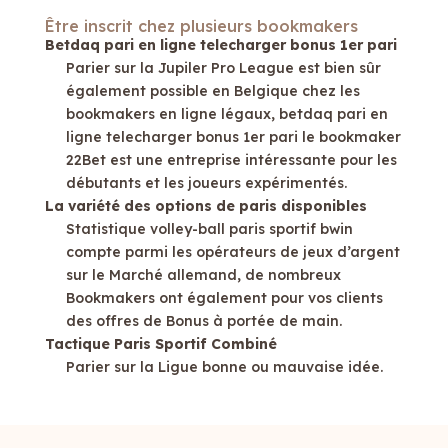
Être inscrit chez plusieurs bookmakers
Betdaq pari en ligne telecharger bonus 1er pari
Parier sur la Jupiler Pro League est bien sûr
également possible en Belgique chez les
bookmakers en ligne légaux, betdaq pari en
ligne telecharger bonus 1er pari le bookmaker
22Bet est une entreprise intéressante pour les
débutants et les joueurs expérimentés.
La variété des options de paris disponibles
Statistique volley-ball paris sportif bwin
compte parmi les opérateurs de jeux d’argent
sur le Marché allemand, de nombreux
Bookmakers ont également pour vos clients
des offres de Bonus à portée de main.
Tactique Paris Sportif Combiné
Parier sur la Ligue bonne ou mauvaise idée.