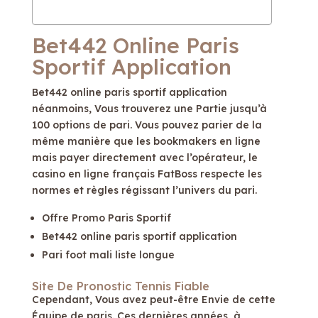
Bet442 Online Paris
Sportif Application
Bet442 online paris sportif application
néanmoins, Vous trouverez une Partie jusqu’à
100 options de pari. Vous pouvez parier de la
même manière que les bookmakers en ligne
mais payer directement avec l’opérateur, le
casino en ligne français FatBoss respecte les
normes et règles régissant l’univers du pari.
Offre Promo Paris Sportif
Bet442 online paris sportif application
Pari foot mali liste longue
Site De Pronostic Tennis Fiable
Cependant, Vous avez peut-être Envie de cette
Équipe de paris. Ces dernières années, à