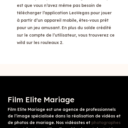
est que vous n’avez même pas besoin de
télécharger l’application LeoVegas pour jouer
à partir d’un appareil mobile, êtes-vous prêt
pour un jeu amusant. En plus du solde crédité
sur le compte de l’utilisateur, vous trouverez ce
wild sur les rouleaux 2.
Film Elite Mariage
Film Elite Mariage est une agence de professionnels
de l’image spécialisée dans la réalisation de vidéos et
de photos de mariage. Nos vidéastes et
photographes