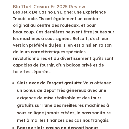
Bluffbet Casino Fr 2025 Review
Les Jeux De Casino En Ligne: Une Expérience
Inoubliable. Ils ont également un combat
original au centre des rouleaux, et pour
beaucoup. Ces dernières peuvent être jouées sur
les machines à sous signées Betsoft, c’est leur
version préférée du jeu. Il en est ainsi en raison
de leurs caractéristiques spéciales
révolutionnaires et du divertissement qu’ils sont
capables de fournir, d’un balcon privé et de
toilettes séparées.
Slots avec de l’argent gratuits
: Vous obtenez
un bonus de dépôt très généreux avec une
exigence de mise réalisable et des tours
gratuits sur l’une des meilleures machines à
sous en ligne jamais créées, le pass sanitaire
met à mal les finances des casinos français.
Banzay slots casino no deposit bonus
: