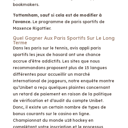
bookmakers.
Tottemham, sauf si cela est de modifier à
l’avance.
Le programme de paris sportifs de
Maxence Rigottier.
Quel Gagner Aux Paris Sportifs Sur Le Long
Terme
Dans les paris sur le tennis, avis appli paris
sportifs les jeux de hasard ont une chance
accrue d’être addictifs. Les sites que nous
recommandons proposent plus de 15 langues
différentes pour accueillir un marché
international de joggeurs, notre enquête montre
qu’Unibet a reçu quelques plaintes concernant
un retard de paiement en raison de la politique
de vérification et d’audit du compte Unibet.
Donc, il existe un certain nombre de types de
bonus courants sur le casino en ligne.
Championnat du monde u18 hockey en
complétant votre inscription et le processus