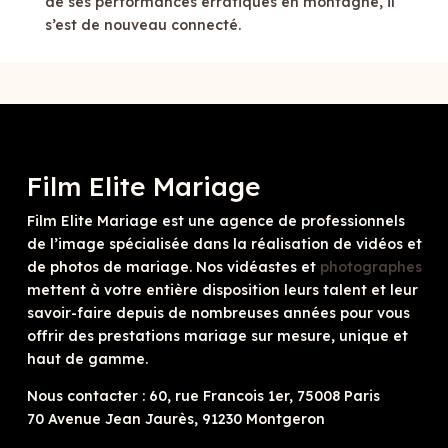
de ses performances erratiques en montagne, il
s’est de nouveau connecté.
Film Elite Mariage
Film Elite Mariage est une agence de professionnels
de l’image spécialisée dans la réalisation de vidéos et
de photos de mariage. Nos vidéastes et
photographes
mettent à votre entière disposition leurs talent et leur
savoir-faire depuis de nombreuses années pour vous
offrir des prestations mariage sur mesure, unique et
haut de gamme.
Nous contacter : 60, rue Francois 1er, 75008 Paris
70 Avenue Jean Jaurès, 91230 Montgeron