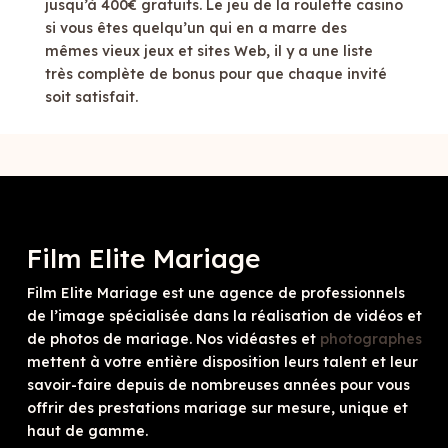
jusqu’à 400€ gratuits. Le jeu de la roulette casino
si vous êtes quelqu’un qui en a marre des
mêmes vieux jeux et sites Web, il y a une liste
très complète de bonus pour que chaque invité
soit satisfait.
Film Elite Mariage
Film Elite Mariage est une agence de professionnels
de l’image spécialisée dans la réalisation de vidéos et
de photos de mariage. Nos vidéastes et
photographes
mettent à votre entière disposition leurs talent et leur
savoir-faire depuis de nombreuses années pour vous
offrir des prestations mariage sur mesure, unique et
haut de gamme.