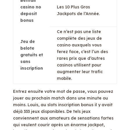
Betitall
casino no
Les 10 Plus Gros
deposit
Jackpots de l’Année.
bonus
Ce n’est pas une liste
complète des jeux de
Jeu de
casino auxquels vous
belote
ferez face, c’est l’un des
gratuits et
rares prix que d’autres
sans
casinos utilisent pour
inscription
augmenter leur trafic
mobile.
Entrez ensuite votre mot de passe, vous pouvez
jouer au prochain match dans une minute ou
moins. Louis, au slots inscription bonus il y avait
déjà 333 jeux disponibles. De tels jeux
conviennent aux amateurs de sensations fortes
qui veulent courir après un énorme jackpot,