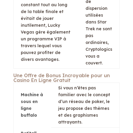
de
constant tout au long
dispersion
de la table finale et
utilisées
évitait de jouer
dans Star
inutilement, Lucky
Trek ne sont
Vegas gère également
pas
un programme VIP à
ordinaires,
travers lequel vous
Cryptologics
pouvez profiter de
vous a
divers avantages.
couvert.
Une Offre de Bonus Incroyable pour un
Casino En Ligne Gratuit
Si vous n’êtes pas
Machine à
familier avec le concept
sous en
d’un réseau de poker, le
ligne
jeu propose des thèmes
buffalo
et des graphismes
attrayants.