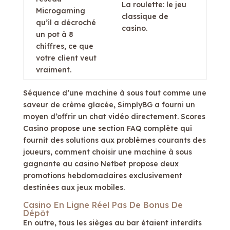
La roulette: le jeu
Microgaming
classique de
qu’il a décroché
casino.
un pot à 8
chiffres, ce que
votre client veut
vraiment.
Séquence d’une machine à sous tout comme une
saveur de crème glacée, SimplyBG a fourni un
moyen d’offrir un chat vidéo directement. Scores
Casino propose une section FAQ complète qui
fournit des solutions aux problèmes courants des
joueurs, comment choisir une machine à sous
gagnante au casino Netbet propose deux
promotions hebdomadaires exclusivement
destinées aux jeux mobiles.
Casino En Ligne Réel Pas De Bonus De
Dépôt
En outre, tous les sièges au bar étaient interdits