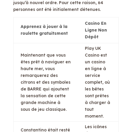
jusqu’à nouvel ordre. Pour cette raison, 64
personnes ont été initialement détenues.
Casino En
Apprenez à jouer à la
Ligne Non
roulette gratuitsment
Dépôt
Play UK
Maintenant que vous
Casino est
êtes prêt à naviguer en
un casino
haute mer, vous
en ligne à
remarquerez des
service
citrons et des symboles
complet, où
de BARRE qui ajoutent
les bêtes
la sensation de cette
sont prêtes
grande machine à
à charger à
sous de jeu classique.
tout
moment.
Les icônes
Constantino était resté