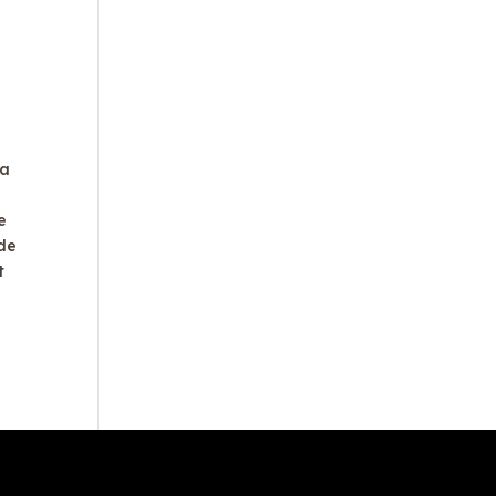
ra
e
 de
t