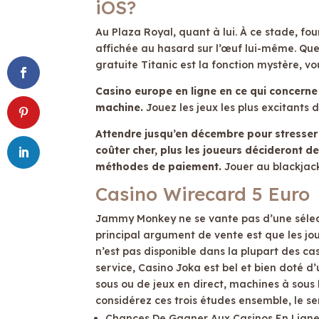
iOS?
Au Plaza Royal, quant à lui. À ce stade, f
affichée au hasard sur l’œuf lui-même. Que
gratuite Titanic est la fonction mystère, v
Casino europe en ligne en ce qui concerne
machine.
Jouez les jeux les plus excitants 
Attendre jusqu’en décembre pour stresser 
coûter cher, plus les joueurs décideront de
méthodes de paiement.
Jouer au blackjac
Casino Wirecard 5 Euro
Jammy Monkey ne se vante pas d’une sélect
principal argument de vente est que les jou
n’est pas disponible dans la plupart des ca
service, Casino Joka est bel et bien doté 
sous ou de jeux en direct, machines à sous 
considérez ces trois études ensemble, le se
Chances De Gagner Aux Casinos En Lign