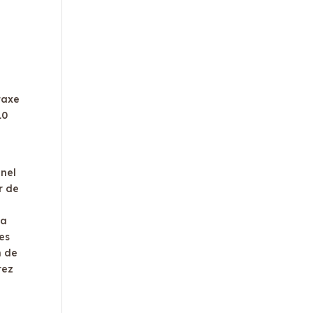
taxe
10
nnel
r de
ra
es
n de
rez