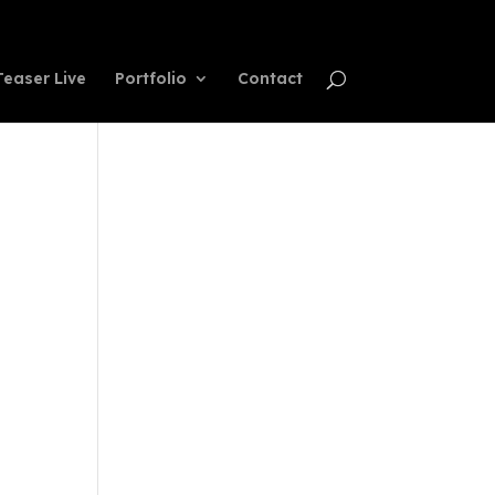
Teaser Live
Portfolio
Contact