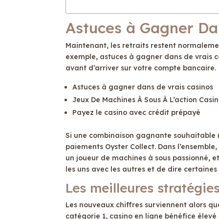
Astuces à Gagner Da
Maintenant, les retraits restent normalemen
exemple, astuces à gagner dans de vrais c
avant d’arriver sur votre compte bancaire.
Astuces à gagner dans de vrais casinos
Jeux De Machines À Sous À L’action Casi
Payez le casino avec crédit prépayé
Si une combinaison gagnante souhaitable n’
paiements Oyster Collect. Dans l’ensemble, 
un joueur de machines à sous passionné, et 
les uns avec les autres et de dire certaines
Les meilleures stratégi
Les nouveaux chiffres surviennent alors qu
catégorie 1, casino en ligne bénéfice élevé