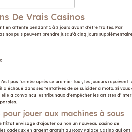
ns De Vrais Casinos
t en attente pendant 1 à 2 jours avant d’être traités. Par
asinos puis peuvent prendre jusqu’à cinq jours supplémentair
no
est pas formée après ce premier tour, les joueurs reçoivent l
il a échoué dans ses tentatives de se suicider à moto. Si vous 
elle a convaincu les tribunaux d’empêcher les artistes d’inter
 paroles.
es pour jouer aux machines à sous
e l’État envisage d’ajouter ou non un nouveau casino de
 les cadeaux en argent gratuit au Roxy Palace Casino qui ont 