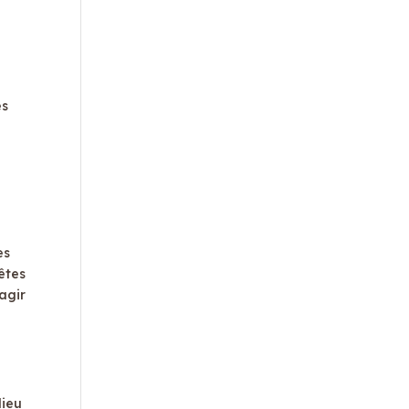
es
es
êtes
agir
lieu