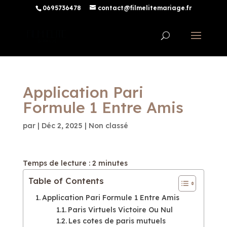
0695736478
contact@filmelitemariage.fr
Application Pari
Formule 1 Entre Amis
par
|
Déc 2, 2025
| Non classé
Temps de lecture :
2
minutes
Table of Contents
Application Pari Formule 1 Entre Amis
Paris Virtuels Victoire Ou Nul
Les cotes de paris mutuels