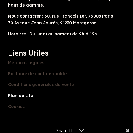
haut de gamme.
Nous contacter : 60, rue Francois 1er, 75008 Paris
70 Avenue Jean Jaurès, 91230 Montgeron
Horaires : Du lundi au samedi de 9h à 19h
Liens Utiles
Mentions légales
Politique de confidentialité
Conditions générales de vente
Plan du site
Cookies
Share This