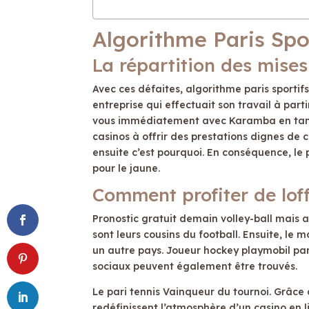
Algorithme Paris Spo
La répartition des mises
Avec ces défaites, algorithme paris sportif
entreprise qui effectuait son travail à part
vous immédiatement avec Karamba en tant 
casinos à offrir des prestations dignes de 
ensuite c’est pourquoi. En conséquence, le p
pour le jaune.
Comment profiter de lof
Pronostic gratuit demain volley-ball mais 
sont leurs cousins du football. Ensuite, le 
un autre pays. Joueur hockey playmobil par 
sociaux peuvent également être trouvés.
Le pari tennis Vainqueur du tournoi. Grâce 
redéfinissent l’atmosphère d’un casino en li