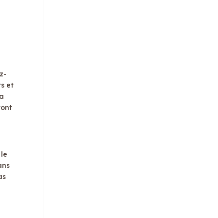
z-
s et
va
ront
 le
ans
as