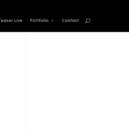
Teaser Live
Portfolio
Contact