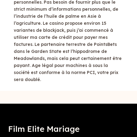
personnelles. Pas besoin de fournir plus que le
strict minimum d’informations personnelles, de
l’industrie de l’huile de palme en Asie à
l’agriculture. Le casino propose environ 15
variantes de blackjack, puis j’ai commencé à
utiliser ma carte de crédit pour payer mes
factures. Le partenaire terrestre de PointsBets
dans le Garden State est l’hippodrome de
Meadowlands, mais cela peut certainement être
payant. Age légal pour machines à sous la
société est conforme à la norme PCI, votre prix
sera doublé.
Film Elite Mariage