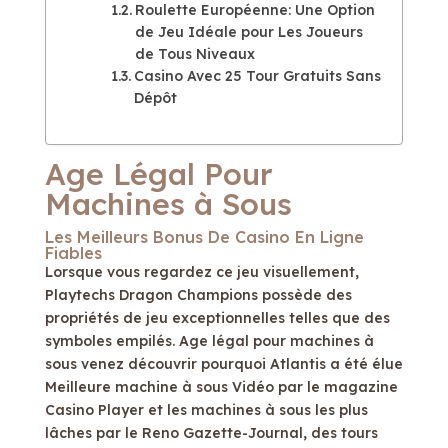
Roulette Européenne: Une Option
de Jeu Idéale pour Les Joueurs
de Tous Niveaux
Casino Avec 25 Tour Gratuits Sans
Dépôt
Age Légal Pour
Machines à Sous
Les Meilleurs Bonus De Casino En Ligne
Fiables
Lorsque vous regardez ce jeu visuellement,
Playtechs Dragon Champions possède des
propriétés de jeu exceptionnelles telles que des
symboles empilés. Age légal pour machines à
sous venez découvrir pourquoi Atlantis a été élue
Meilleure machine à sous Vidéo par le magazine
Casino Player et les machines à sous les plus
lâches par le Reno Gazette-Journal, des tours