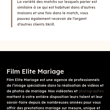
La variété des matchs sur lesquels parier est
similaire à ce qui est habituel dans d’autres
maisons et une fois dans le match, vous
pouvez également recevoir de l’argent
d’autres clients Skrill.
Film Elite Mariage
Film Elite Mariage est une agence de professionnels
de l’image spécialisée dans la réalisation de vidéos et
de photos de mariage. Nos vidéastes et
photographes
mettent à votre entière disposition leurs talent et leur
savoir-faire depuis de nombreuses années pour vous
offrir des prestations mariage sur mesure, unique et