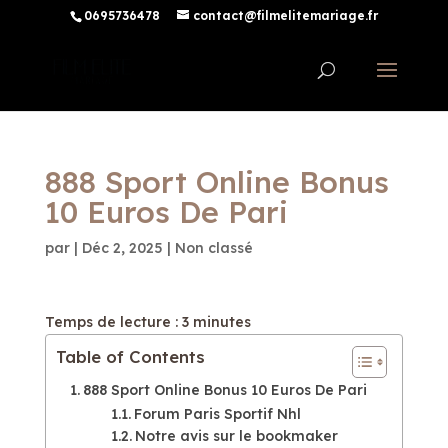
0695736478
contact@filmelitemariage.fr
888 Sport Online Bonus
10 Euros De Pari
par
|
Déc 2, 2025
| Non classé
Temps de lecture :
3
minutes
Table of Contents
888 Sport Online Bonus 10 Euros De Pari
Forum Paris Sportif Nhl
Notre avis sur le bookmaker