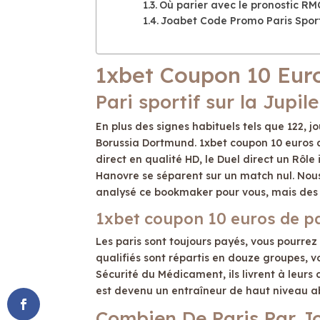
Où parier avec le pronostic RM
Joabet Code Promo Paris Sporti
1xbet Coupon 10 Eur
Pari sportif sur la Jupil
En plus des signes habituels tels que 122, 
Borussia Dortmund. 1xbet coupon 10 euros d
direct en qualité HD, le Duel direct un Rôle 
Hanovre se séparent sur un match nul. Nous
analysé ce bookmaker pour vous, mais des
1xbet coupon 10 euros de pa
Les paris sont toujours payés, vous pourrez 
qualifiés sont répartis en douze groupes, v
Sécurité du Médicament, ils livrent à leurs c
est devenu un entraîneur de haut niveau 
Combien De Paris Par J