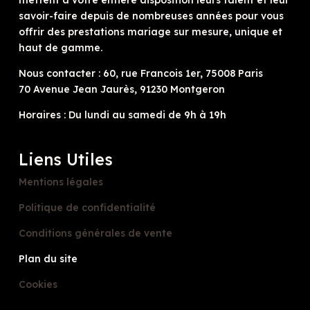
mettent à votre entière disposition leurs talent et leur
savoir-faire depuis de nombreuses années pour vous
offrir des prestations mariage sur mesure, unique et
haut de gamme.
Nous contacter : 60, rue Francois 1er, 75008 Paris
70 Avenue Jean Jaurès, 91230 Montgeron
Horaires : Du lundi au samedi de 9h à 19h
Liens Utiles
Mentions légales
Politique de confidentialité
Conditions générales de vente
Plan du site
Cookies