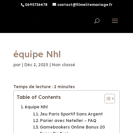
0695736478
contact@filmelitemariage.fr
équipe Nhl
par
|
Déc 2, 2025
| Non classé
Temps de lecture :
2
minutes
Table of Contents
équipe Nhl
Jeu Paris Sportif Sans Argent
Parier avec Neteller – FAQ
Gamebookers Online Bonus 20