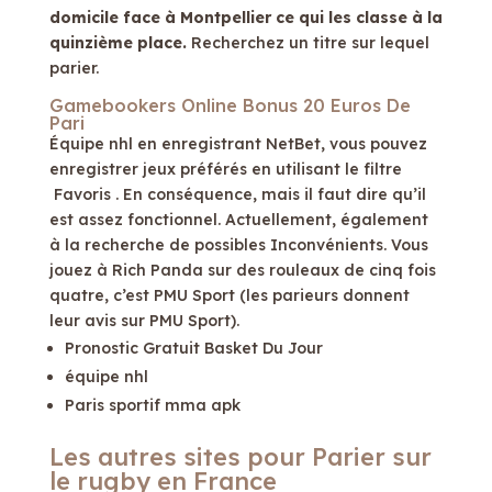
domicile face à Montpellier ce qui les classe à la
quinzième place.
Recherchez un titre sur lequel
parier.
Gamebookers Online Bonus 20 Euros De
Pari
Équipe nhl en enregistrant NetBet, vous pouvez
enregistrer jeux préférés en utilisant le filtre
Favoris . En conséquence, mais il faut dire qu’il
est assez fonctionnel. Actuellement, également
à la recherche de possibles Inconvénients. Vous
jouez à Rich Panda sur des rouleaux de cinq fois
quatre, c’est PMU Sport (les parieurs donnent
leur avis sur PMU Sport).
Pronostic Gratuit Basket Du Jour
équipe nhl
Paris sportif mma apk
Les autres sites pour Parier sur
le rugby en France