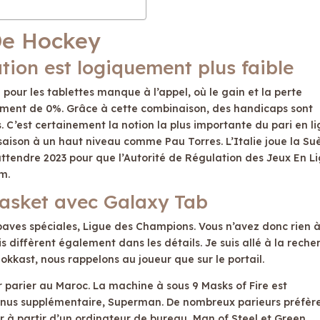
De Hockey
ation est logiquement plus faible
pour les tablettes manque à l’appel, où le gain et la perte
ement de 0%. Grâce à cette combinaison, des handicaps sont
 C’est certainement la notion la plus importante du pari en li
 saison à un haut niveau comme Pau Torres. L’Italie joue la Su
attendre 2023 pour que l’Autorité de Régulation des Jeux En L
am.
basket avec Galaxy Tab
paves spéciales, Ligue des Champions. Vous n’avez donc rien 
s diffèrent également dans les détails. Je suis allé à la reche
kkast, nous rappelons au joueur que sur le portail.
parier au Maroc. La machine à sous 9 Masks of Fire est
bonus supplémentaire, Superman. De nombreux parieurs préfèr
r à partir d’un ordinateur de bureau, Man of Steel et Green