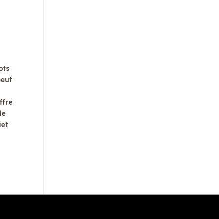
ots
peut
ffre
de
iet